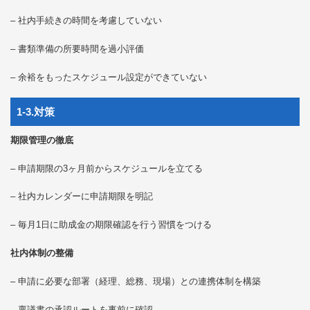
– 社内手続きの時間を考慮していない
– 書類準備の所要時間を過小評価
– 余裕をもったスケジュール設定ができていない
1-3.対策
期限管理の徹底
– 申請期限の3ヶ月前からスケジュールを立てる
– 社内カレンダーに申請期限を明記
– 毎月1日に助成金の期限確認を行う習慣をつける
社内体制の整備
– 申請に必要な部署（経理、総務、現場）との連携体制を構築
– 稟議書の承認ルートを事前に確認