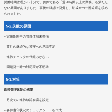
労働時間管理が不十分で、要件である「週20時間以上の勤務」を満たせ
ない期間がありました。事後の確認で発覚し、助成金の一部返還を求め
られました。
5-2.失敗の原因
– 実施期間中の管理体制未整備
– 要件の継続的な遵守への意識不足
– 進捗チェックの仕組みがない
– 問題発生時の対応策が不明確
5-3.対策
進捗管理体制の構築
– 月次での進捗確認会議を設定
– 要件遵守状況のチェックシートを作成