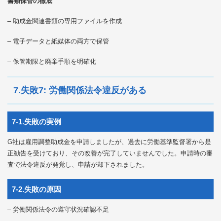
書類保管の徹底
– 助成金関連書類の専用ファイルを作成
– 電子データと紙媒体の両方で保管
– 保管期限と廃棄手順を明確化
7.失敗7: 労働関係法令違反がある
7-1.失敗の実例
G社は雇用調整助成金を申請しましたが、過去に労働基準監督署から是
正勧告を受けており、その改善が完了していませんでした。申請時の審
査で法令違反が発覚し、申請が却下されました。
7-2.失敗の原因
– 労働関係法令の遵守状況確認不足