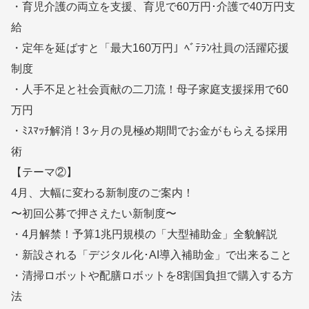
・育児介護の両立を支援、育児で60万円･介護で40万円支
給
・定年を延ばすと「最大160万円」ﾍﾞﾃﾗﾝ社員の活躍応援
制度
・人手不足と社会貢献の二刀流！母子家庭支援採用で60
万円
・ﾐｽﾏｯﾁ解消！3ヶ月の見極め期間でお金がもらえる採用
術
【テーマ②】
4月、大幅に変わる新制度のご案内！
〜初回公募で押さえたい新制度〜
・4月解禁！予算1兆円規模の「大型補助金」全貌解説
・新設される「デジタル化･AI導入補助金」で出来ること
・清掃ロボットや配膳ロボットを8割国負担で購入する方
法