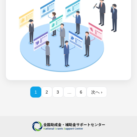
1
2
3
…
6
次へ ›