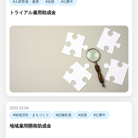
#人材育成・雇用
#全国
#公募中
トライアル雇用助成金
2025.03.04
#地域活性・まちづくり
#設備投資
#全国
#公募中
地域雇用開発助成金