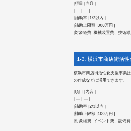
|項目 |内容 |
| — | — |
|補助率 |1/2以内 |
|補助上限額 |300万円 |
|対象経費 |機械装置費、技術導
1-3. 横浜市商店街活
横浜市商店街活性化支援事業は
の作成などに活用できます。
|項目 |内容 |
| — | — |
|補助率 |2/3以内 |
|補助上限額 |100万円 |
|対象経費 |イベント費、設備費