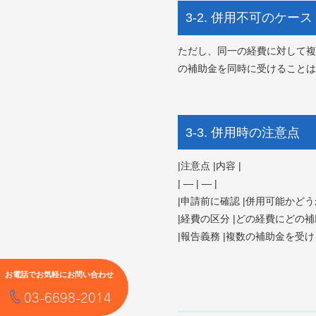
3-2. 併用不可のケース
ただし、同一の経費に対して複
の補助金を同時に受けることは
3-3. 併用時の注意点
|注意点 |内容 |
| — | — |
|申請前に確認 |併用可能かど
|経費の区分 |どの経費にどの
|報告義務 |複数の補助金を受
お電話でお気軽にお問い合わせ
03-6698-2014