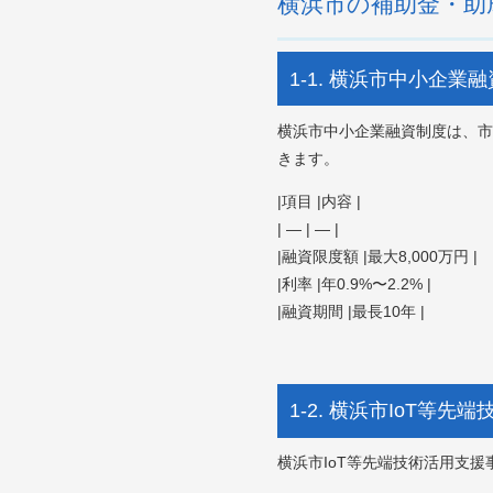
横浜市の補助金・助
1-1. 横浜市中小企業
横浜市中小企業融資制度は、市
きます。
|項目 |内容 |
| — | — |
|融資限度額 |最大8,000万円 |
|利率 |年0.9%〜2.2% |
|融資期間 |最長10年 |
1-2. 横浜市IoT等
横浜市IoT等先端技術活用支