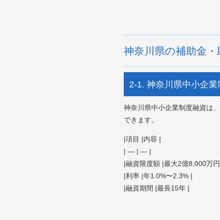
神奈川県の補助金・
2-1. 神奈川県中小企
神奈川県中小企業制度融資は、
できます。
|項目 |内容 |
| — | — |
|融資限度額 |最大2億8,000万円 
|利率 |年1.0%〜2.3% |
|融資期間 |最長15年 |