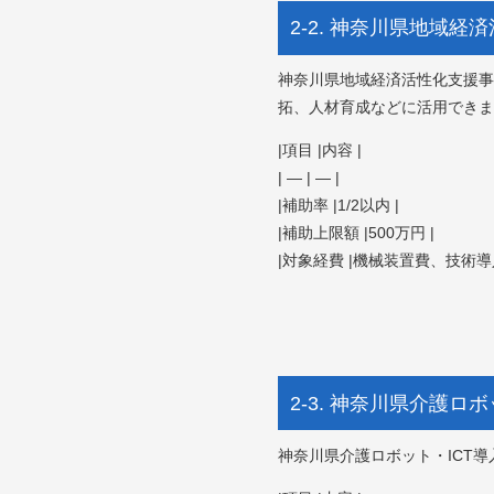
2-2. 神奈川県地域経
神奈川県地域経済活性化支援事
拓、人材育成などに活用できま
|項目 |内容 |
| — | — |
|補助率 |1/2以内 |
|補助上限額 |500万円 |
|対象経費 |機械装置費、技術導
2-3. 神奈川県介護ロ
神奈川県介護ロボット・ICT