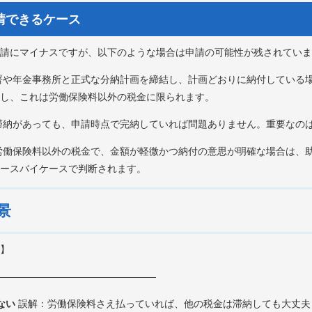
申請できるケース
請にマイナスですが、以下のような場合は申請の可能性が残されていま
署や年金事務所と正式な分納計画を締結し、計画どおりに納付している
し、これは労働保険料以外の税金に限られます。
滞納があっても、申請時点で完納していれば問題ありません。重要なの
労働保険料以外の税金で、金額が軽微かつ納付の意思が明確な場合は、
ースバイケースで判断されます。
景
】
―――――――――――――――――
ない
誤解：労働保険料さえ払っていれば、他の税金は滞納しても大丈夫