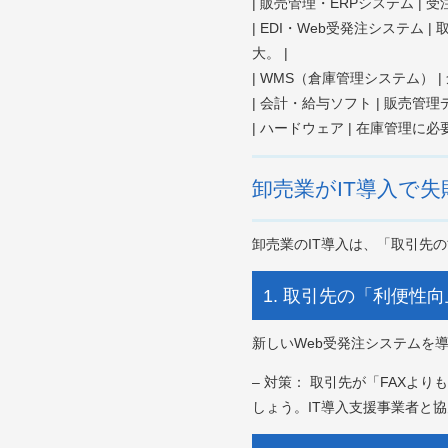
| 販売管理・ERPシステム 
| EDI・Web受発注システ
大。 |
| WMS（倉庫管理システム）
| 会計・給与ソフト | 販売
| ハードウェア | 在庫管理
卸売業がIT導入で
卸売業のIT導入は、「取引先
1. 取引先の「利便性
新しいWeb受発注システムを
– 対策： 取引先が「FAX
しょう。IT導入支援事業者と