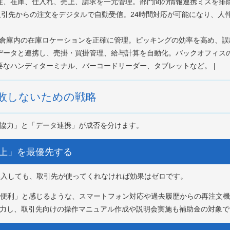
| 受注、在庫、仕入れ、売上、請求を一元管理。部門間の情報連携ミスを排
ム | 取引先からの注文をデジタルで自動受信。24時間対応が可能になり、
 | 倉庫内の在庫ロケーションを正確に管理。ピッキングの効率を高め、誤
管理データと連携し、売掛・買掛管理、給与計算を自動化。バックオフィスの
に必要なハンディターミナル、バーコードリーダー、タブレットなど。 |
失敗しないための戦略
の協力」と「データ連携」が成否を分けます。
向上」を最優先する
導入しても、取引先が使ってくれなければ効果はゼロです。
よりも便利」と感じるような、スマートフォン対応や過去履歴からの再注文
協力し、取引先向けの操作マニュアル作成や説明会実施も補助金の対象で