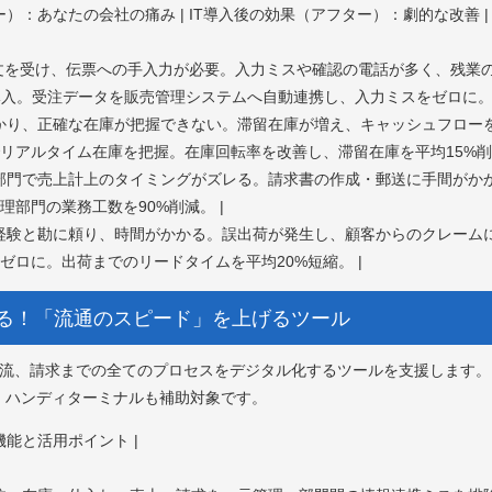
ォー）：あなたの会社の痛み | IT導入後の効果（アフター）：劇的な改善 |
話で注文を受け、伝票への手入力が必要。入力ミスや確認の電話が多く、残業の元
導入。受注データを販売管理システムへ自動連携し、入力ミスをゼロに。 
がかかり、正確な在庫が把握できない。滞留在庫が増え、キャッシュフローを
リアルタイム在庫を把握。在庫回転率を改善し、滞留在庫を平均15%削減
経理部門で売上計上のタイミングがズレる。請求書の作成・郵送に手間がかか
部門の業務工数を90%削減。 |
業が経験と勘に頼り、時間がかかる。誤出荷が発生し、顧客からのクレームに
ゼロに。出荷までのリードタイムを平均20%短縮。 |
買える！「流通のスピード」を上げるツール
物流、請求までの全てのプロセスをデジタル化するツールを支援します
、ハンディターミナルも補助対象です。
機能と活用ポイント |