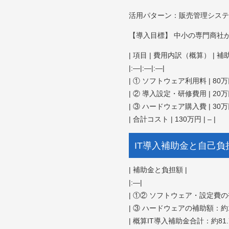
活用パターン：販売管理システ
【導入目標】 中小の専門商社
| 項目 | 費用内訳（概算） | 補助
|:—|:—|:—|
| ① ソフトウェア利用料 | 80
| ② 導入設定・研修費用 | 2
| ③ ハードウェア購入費 | 30
| 合計コスト | 130万円 | – |
IT導入補助金と自己
| 補助金と負担額 |
|:—|
| ①② ソフトウェア・設定費の補
| ③ ハードウェアの補助額：約1
| 概算IT導入補助金合計：約81.