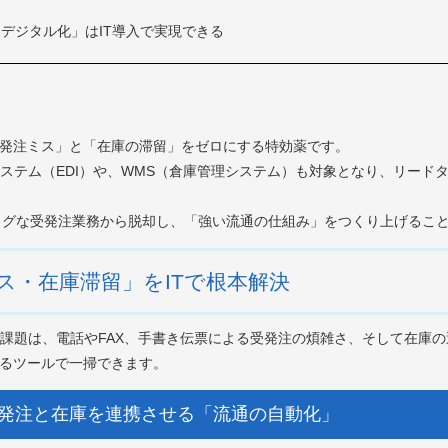
デジタル化」はIT導入で実現できる
受発注ミス」と「在庫の滞留」をゼロにする特効薬です。
ステム（EDI）や、WMS（倉庫管理システム）も対象となり、リード
ログな受発注業務から脱却し、「強い流通の仕組み」をつくり上げるこ
ス・在庫滞留」をITで根本解決
課題は、電話やFAX、手書き伝票による受発注の煩雑さ、そして在庫
なるツールで一掃できます。
：受発注と在庫を連携させる「流通の自動化」