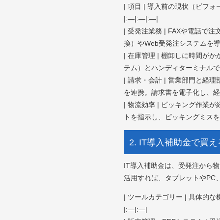
| 項目 | 導入前の現状（ビフ
|:—|:—|:—|
| 受発注業務 | FAXや電
換）やWeb受発注システムを
| 在庫管理 | 棚卸しに時間
テム）とハンディターミナルで
| 請求・会計 | 営業部門と
を連携。請求書を電子化し、経理
| 物流効率 | ピッキング作
トを指示し、ピッキングミスを
2. IT導入補助金で
IT導入補助金は、受発注から
活用すれば、タブレットやPC
| ツールカテゴリー | 具体的な
|:—|:—|