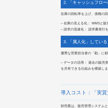
2. 「キャッシュフロ
在庫の回転率を上げ、債権の回
– 在庫の見える化： WMS
– 請求の迅速化： 請求書発
3. 「属人化」してい
優秀な営業担当者の「勘」に頼
– データの活用： 過去の販
を共有できる仕組みを構築しま
導入コスト：「実質
卸売業は、販売管理システムと