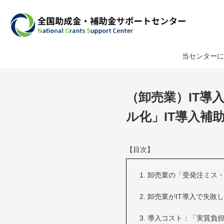
当センターに
（卸売業）IT導
ル化」IT導入補
【目次】
卸売業の「受発注ミス・
卸売業がIT導入で失敗
導入コスト：「実質負