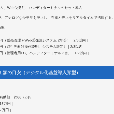
ム、Web受発注、ハンディターミナルのセット導入
が、アナログな受発注を廃止し、在庫と売上をリアルタイムで把握する
率 |
万円（販売管理＋Web受発注システム 2年分） | 2/3以内 |
0万円（取引先向け操作説明、システム設定） | 2/3以内 |
万円（管理者用PC、ハンディターミナル 3台） | 1/2以内 |
負担額の目安（デジタル化基盤導入類型）
助額：約66.7万円 |
5万円 |
7万円 |