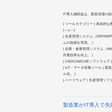
IT導入補助金は、製造現場の
| ツールカテゴリー | 具体的な
|:—|:—|
| 生産管理システム（ERP/
ムの短縮を実現。 |
| 在庫・倉庫管理システム（W
作業効率を向上。 |
| CAD/CAM/CAEソフト
| IoT・データ収集ツール 
ル化。 |
| ハードウェア | 生産管理
製造業がIT導入で