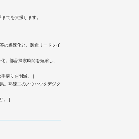
器までを支援します。
期回答の迅速化と、製造リードタイ
タル化。部品探索時間を短縮し、
の手戻りを削減。 |
動収集。熟練工のノウハウをデジタ
。 |