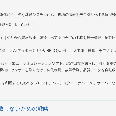
効率化に不可欠な基幹システムから、現場の情報をデジタル化するIoT機
機能と活用ポイント |
MRP） | 受注から資材調達、製造、出荷まで全ての工程を統合管理。納
MS） | ハンディターミナルやRFIDを活用し、入出庫・棚卸しをデジ
ウェア | 設計・加工・シミュレーションソフト。試作回数を減らし、設計変更
| 製造機械にセンサーを取り付け、稼働状況、故障予測、品質データを自
ソフトを利用するためのタブレット、ハンディターミナル、PC、サーバーなど
失敗しないための戦略