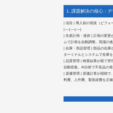
1. 課題解決の核心
| 項目 | 導入前の現状（ビフ
|:—|:—|:—|
| 生産計画・進捗 | 計画の
ムで計画を自動調整。現場の進
| 在庫・部品管理 | 部品の
ターミナルとシステムで在庫を
| 品質管理 | 検査結果が紙
自動収集。AI分析で不良品の発
| 原価管理 | 原価計算が煩
料費、人件費、製造経費を正確