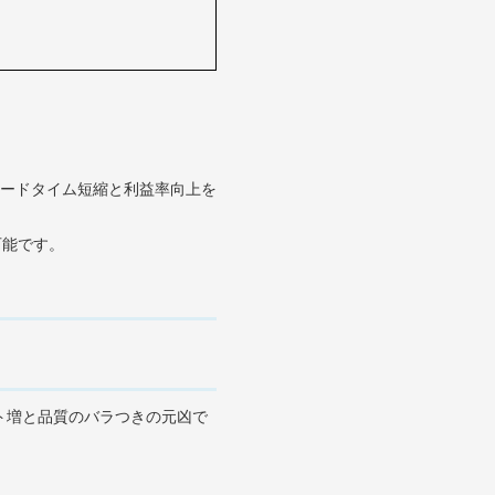
リードタイム短縮と利益率向上を
可能です。
スト増と品質のバラつきの元凶で