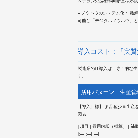
ベテランの技術や判断基準が属
– ノウハウのシステム化： 
可能な「デジタルノウハウ」と
導入コスト：「実質
製造業のIT導入は、専門的な
す。
活用パターン：生産管
【導入目標】 多品種少量生産
図る。
| 項目 | 費用内訳（概算） | 補助
|:—|:—|:—|