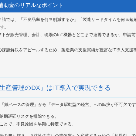
入補助金のリアルなポイント
： 申請では、「不良品率を何％削減するか」「製造リードタイムを何％
す。
ソフトが販売管理、会計、現場のIoT機器とどこまで連携できるか、申請
特有の課題解決をアピールするため、製造業の支援実績が豊富なIT導入支
生産管理のDX」はIT導入で実現できる
「紙ベースの管理」から「データ駆動型の経営」への転換が不可欠です
、納期遅延リスクを排除できる。
ることで、不良原因を早期に特定できる。
競争を勝ち抜き、収益性の高い企業体質へと変革するための「起爆剤」