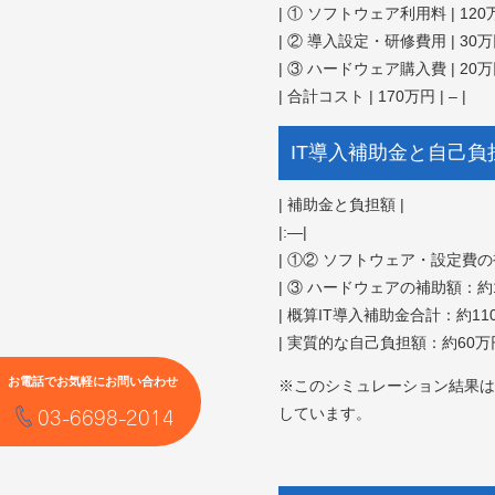
| ① ソフトウェア利用料 | 120
| ② 導入設定・研修費用 | 3
| ③ ハードウェア購入費 | 2
| 合計コスト | 170万円 | – |
IT導入補助金と自己
| 補助金と負担額 |
|:—|
| ①② ソフトウェア・設定費の
| ③ ハードウェアの補助額：約1
| 概算IT導入補助金合計：約110
| 実質的な自己負担額：約60万円
お電話でお気軽にお問い合わせ
※このシミュレーション結果は
03-6698-2014
しています。