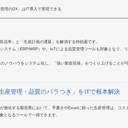
管理のDX」はIT導入で実現できる
不良品率」と「生産計画の遅延」を解消する特効薬です。
システム（ERP/MRP）や、IoTによる品質管理ツールも対象となり、
工のノウハウをシステム化し、「強い製造現場」をつくり上げることが
生産管理・品質のバラつき」をITで根本解決
が激化する製造業において、手書きやExcelに頼った生産管理は、コ
対象となるツールで一掃できます。