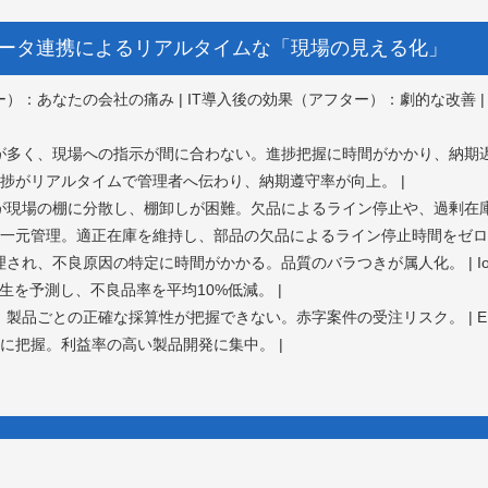
：データ連携によるリアルタイムな「現場の見える化」
ォー）：あなたの会社の痛み | IT導入後の効果（アフター）：劇的な改善 |
変更が多く、現場への指示が間に合わない。進捗把握に時間がかかり、納期遅
捗がリアルタイムで管理者へ伝わり、納期遵守率が向上。 |
在庫が現場の棚に分散し、棚卸しが困難。欠品によるライン停止や、過剰在庫
一元管理。適正在庫を維持し、部品の欠品によるライン停止時間をゼロに
で管理され、不良原因の特定に時間がかかる。品質のバラつきが属人化。 | 
生を予測し、不良品率を平均10%低減。 |
雑で、製品ごとの正確な採算性が把握できない。赤字案件の受注リスク。 | 
に把握。利益率の高い製品開発に集中。 |