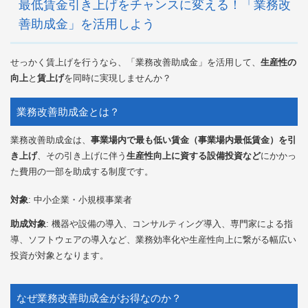
最低賃金引き上げをチャンスに変える！「業務改
善助成金」を活用しよう
せっかく賃上げを行うなら、「業務改善助成金」を活用して、
生産性の
向上
と
賃上げ
を同時に実現しませんか？
業務改善助成金とは？
業務改善助成金は、
事業場内で最も低い賃金（事業場内最低賃金）を引
き上げ
、その引き上げに伴う
生産性向上に資する設備投資など
にかかっ
た費用の一部を助成する制度です。
対象
: 中小企業・小規模事業者
助成対象
: 機器や設備の導入、コンサルティング導入、専門家による指
導、ソフトウェアの導入など、業務効率化や生産性向上に繋がる幅広い
投資が対象となります。
なぜ業務改善助成金がお得なのか？